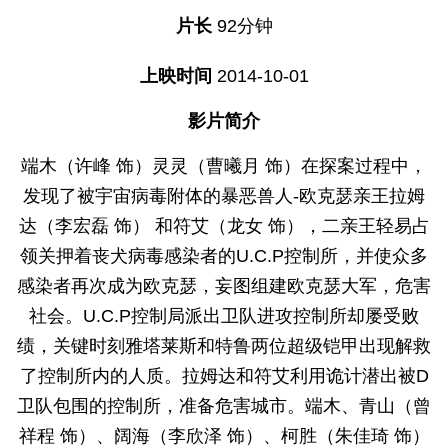
片长
92分钟
上映时间
2014-10-01
影片简介
端木（许峰 饰）灵灵（曹曦月 饰）在探案过程中，
发现了被宇宙病毒附体的暴恶兽人-欧克瑟亲王拉姆
达（李宏磊 饰） 和符艾（龙女 饰），二亲王轻易占
领关押着丧犬病毒感染者的U.C.P控制所，并使众多
感染者再次成为欧克瑟，妄图组建欧克瑟大军，危害
社会。U.C.P控制局派出卫队进攻控制所却屡受败
绩，关键时刻雅塔莱斯和特鲁两位超级铠甲出现解救
了控制所内的人质。拉姆达和符艾利用诡计潜出被D
卫队包围的控制所，准备危害城市。端木、青山（曾
祥程 饰）、阔海（李欣泽 饰）、柯胜（朱佳琦 饰）