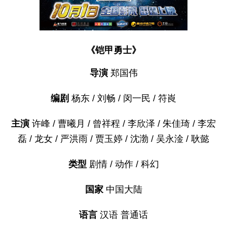
《铠甲勇士》
导演
郑国伟
编剧
杨东 / 刘畅 / 闵一民 / 符崀
主演
许峰 / 曹曦月 / 曾祥程 / 李欣泽 / 朱佳琦 / 李宏
磊 / 龙女 / 严洪雨 / 贾玉婷 / 沈渤 / 吴永淦 / 耿懿
类型
剧情 / 动作 / 科幻
国家
中国大陆
语言
汉语 普通话